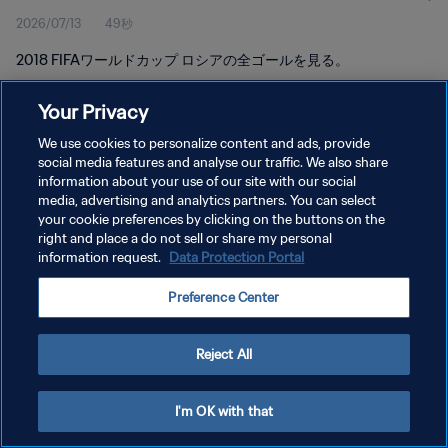
2026/07/13
49秒
2018 FIFAワールドカップ ロシアの全ゴールを見る。
Your Privacy
We use cookies to personalize content and ads, provide
social media features and analyse our traffic. We also share
information about your use of our site with our social
プライバシーポリシー
media, advertising and analytics partners. You can select
your cookie preferences by clicking on the buttons on the
サービス利用規約
right and place a do not sell or share my personal
クッキー設定の管理
information request.
Data Protection Portal
Copyright © 1994 - 2026 FIFA. All rights reserved.
Preference Center
Reject All
I'm OK with that