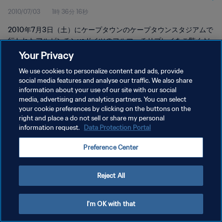
2010/07/03
1時 36分 16秒
2010年7月3日（土）にケープタウンのケープタウンスタジアムで
行われたアルゼンチンvsドイツのフルマッチリプレイをご覧くだ
さい。
Your Privacy
We use cookies to personalize content and ads, provide
social media features and analyse our traffic. We also share
information about your use of our site with our social
media, advertising and analytics partners. You can select
your cookie preferences by clicking on the buttons on the
right and place a do not sell or share my personal
プライバシーポリシー
information request.
Data Protection Portal
サービス利用規約
Preference Center
クッキー設定の管理
Copyright © 1994 - 2026 FIFA. All rights reserved.
Reject All
I'm OK with that