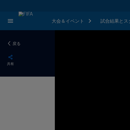
大会＆イベント
試合結果とス
戻る
共有