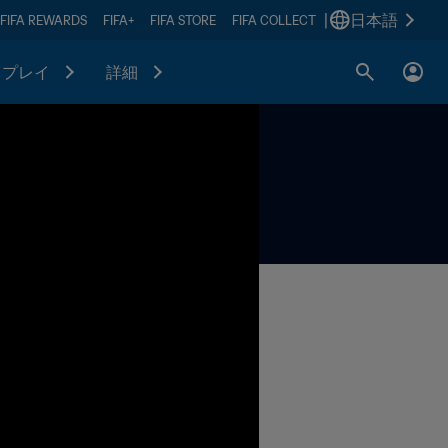
|
日本語
FIFA REWARDS
FIFA+
FIFA STORE
FIFA COLLECT
プレイ
詳細