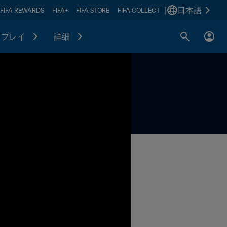
|
日本語
FIFA REWARDS
FIFA+
FIFA STORE
FIFA COLLECT
プレイ
詳細