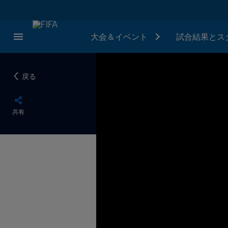
大会＆イベント
試合結果とス
戻る
共有