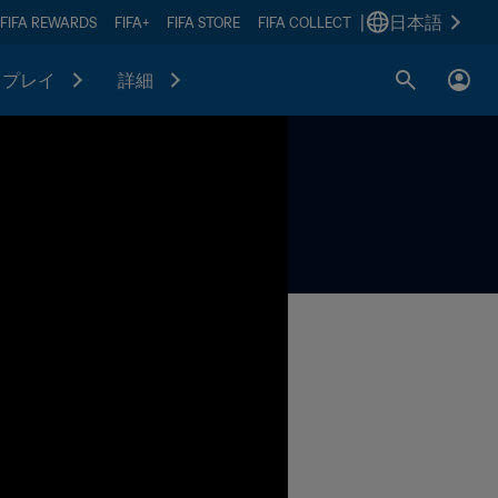
|
日本語
FIFA REWARDS
FIFA+
FIFA STORE
FIFA COLLECT
プレイ
詳細