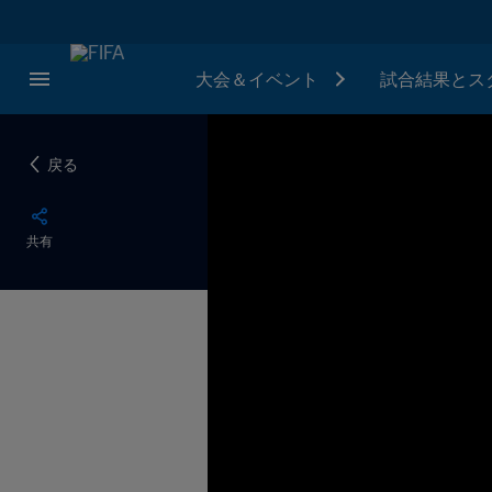
大会＆イベント
試合結果とス
戻る
共有