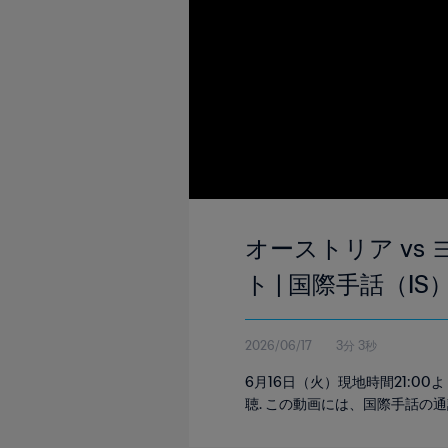
オーストリア vs ヨ
ト | 国際手話（IS
2026/06/17
3分 3秒
6月16日（火）現地時間21:
聴. この動画には、国際手話の