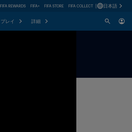
|
日本語
FIFA REWARDS
FIFA+
FIFA STORE
FIFA COLLECT
プレイ
詳細