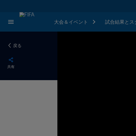
大会＆イベント
試合結果とス
戻る
共有