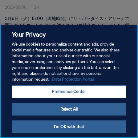
2025/05/06
2分
ト
5月6日（火）15:00（現地時間）にザ・パラダイス・アリーナで
開催されたエルサルバドル対イタリアの試合のハイライトをご覧
ください。
Your Privacy
We use cookies to personalize content and ads, provide
social media features and analyse our traffic. We also share
information about your use of our site with our social
media, advertising and analytics partners. You can select
your cookie preferences by clicking on the buttons on the
プライバシーポリシー
right and place a do not sell or share my personal
information request.
Data Protection Portal
サービス利用規約
Preference Center
クッキー設定の管理
Copyright © 1994 - 2026 FIFA. All rights reserved.
Reject All
I'm OK with that