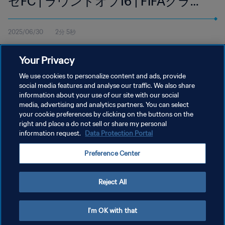
セFC | ラウンドオブ16 | FIFAクラブ
ワールドカップUSA 2025 | ハイラ
2025/06/30
2分 5秒
イト
6月30（月）15:00（現地時間）にシャーロットのバンク・オブ・
Your Privacy
アメリカ・スタジアムで開催された、FCインテル・ミラノ対フル
ミネンセFCの試合のハイライトをご覧ください。
We use cookies to personalize content and ads, provide
social media features and analyse our traffic. We also share
information about your use of our site with our social
media, advertising and analytics partners. You can select
your cookie preferences by clicking on the buttons on the
right and place a do not sell or share my personal
information request.
Data Protection Portal
プライバシーポリシー
Preference Center
サービス利用規約
クッキー設定の管理
Reject All
Copyright © 1994 - 2026 FIFA. All rights reserved.
I'm OK with that