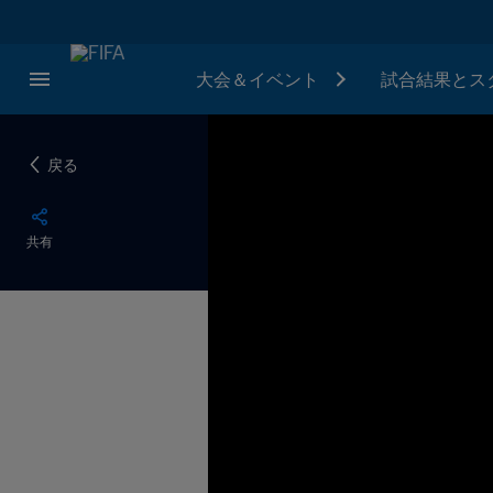
大会＆イベント
試合結果とス
戻る
共有