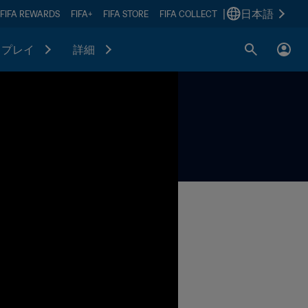
|
日本語
FIFA REWARDS
FIFA+
FIFA STORE
FIFA COLLECT
プレイ
詳細