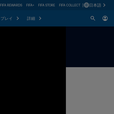
|
日本語
FIFA REWARDS
FIFA+
FIFA STORE
FIFA COLLECT
プレイ
詳細