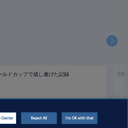
次
ールドカップで成し遂げた記録
FI
e Center
Reject All
I'm OK with that