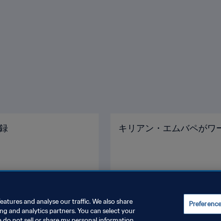
録
キリアン・エムバペがワ
eatures and analyse our traffic. We also share
Preferenc
ing and analytics partners. You can select your
a do not sell or share my personal information