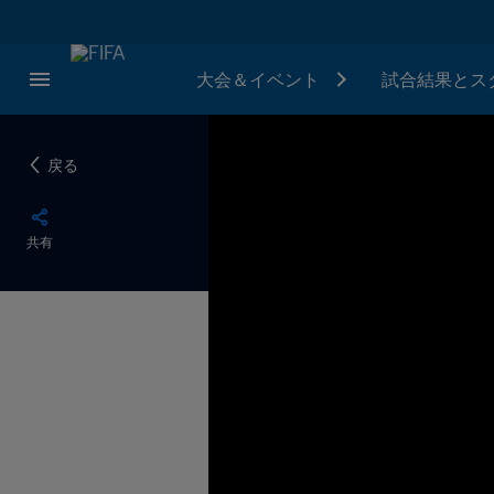
大会＆イベント
試合結果とス
戻る
共有