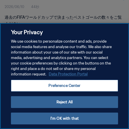
2026/06/10
44秒
過去のFIFAワールドカップで決まったベストゴールの数々をご覧
ください。
Your Privacy
We use cookies to personalize content and ads, provide
social media features and analyse our traffic. We also share
information about your use of our site with our social
media, advertising and analytics partners. You can select
プライバシーポリシー
your cookie preferences by clicking on the buttons on the
right and place a do not sell or share my personal
サービス利用規約
information request.
Data Protection Portal
クッキー設定の管理
Preference Center
Copyright © 1994 - 2026 FIFA. All rights reserved.
Reject All
I'm OK with that