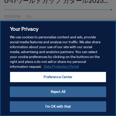
U-17ワールドカップ カタール2025 |
ハイライト
2025/11/04
2分
11月4日（火）現地時間16:00よりドーハのアスパイア・ゾーンで
Your Privacy
行われたメキシコ対韓国戦のハイライトを視聴
We use cookies to personalize content and ads, provide
social media features and analyse our traffic. We also share
information about your use of our site with our social
media, advertising and analytics partners. You can select
your cookie preferences by clicking on the buttons on the
right and place a do not sell or share my personal
プライバシーポリシー
information request.
Data Protection Portal
サービス利用規約
Preference Center
クッキー設定の管理
Copyright © 1994 - 2026 FIFA. All rights reserved.
Reject All
I'm OK with that