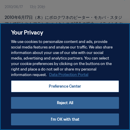
2010/06/17
13分 20秒
ライト
2010年6月17日（木）にポロクワネのピーター・モカバ・スタジ
アムで行われたフランスvsメキシコの試合の拡大ハイライトをご
覧ください。
Your Privacy
We use cookies to personalize content and ads, provide
social media features and analyse our traffic. We also share
information about your use of our site with our social
media, advertising and analytics partners. You can select
your cookie preferences by clicking on the buttons on the
right and place a do not sell or share my personal
プライバシーポリシー
information request.
Data Protection Portal
サービス利用規約
Preference Center
クッキー設定の管理
Copyright © 1994 - 2026 FIFA. All rights reserved.
Reject All
I'm OK with that