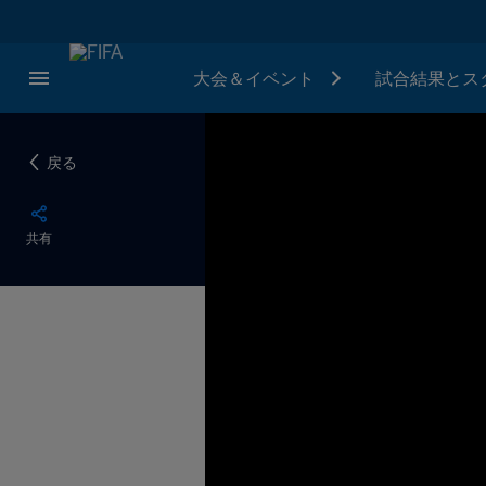
大会＆イベント
試合結果とス
戻る
共有