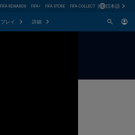
|
日本語
FIFA REWARDS
FIFA+
FIFA STORE
FIFA COLLECT
プレイ
詳細