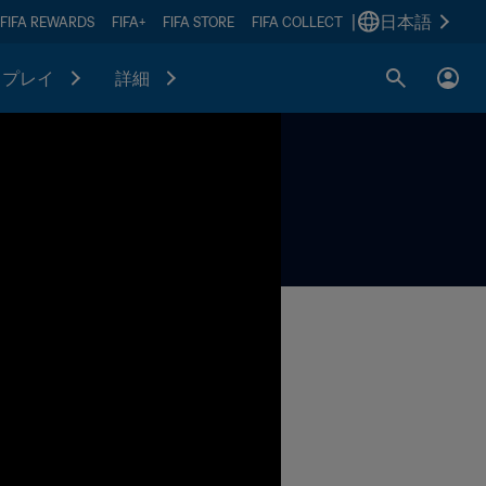
|
日本語
FIFA REWARDS
FIFA+
FIFA STORE
FIFA COLLECT
プレイ
詳細