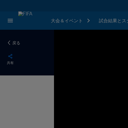
大会＆イベント
試合結果とス
戻る
共有