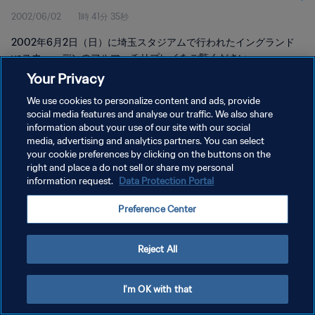
2002/06/02
1時 41分 35秒
2002年6月2日（日）に埼玉スタジアムで行われたイングランド
vsスウェーデンのフルマッチリプレイをご覧ください。
Your Privacy
We use cookies to personalize content and ads, provide
social media features and analyse our traffic. We also share
information about your use of our site with our social
media, advertising and analytics partners. You can select
your cookie preferences by clicking on the buttons on the
プライバシーポリシー
right and place a do not sell or share my personal
information request.
Data Protection Portal
サービス利用規約
クッキー設定の管理
Preference Center
Copyright © 1994 - 2026 FIFA. All rights reserved.
Reject All
I'm OK with that