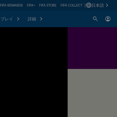
|
日本語
FIFA REWARDS
FIFA+
FIFA STORE
FIFA COLLECT
プレイ
詳細