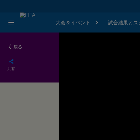
大会＆イベント
試合結果とス
戻る
共有