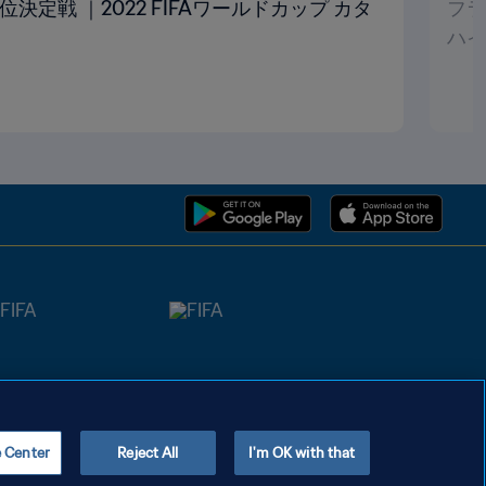
位決定戦 ｜2022 FIFAワールドカップ カタ
フラ
ハイ
e Center
Reject All
I'm OK with that
Copyright © 1994 - 2026 FIFA. All rights reserved.