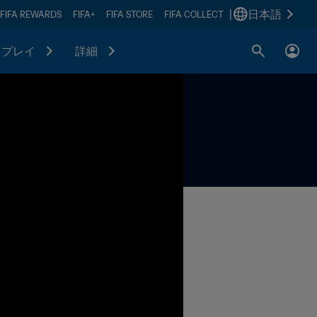
|
日本語
FIFA REWARDS
FIFA+
FIFA STORE
FIFA COLLECT
プレイ
詳細