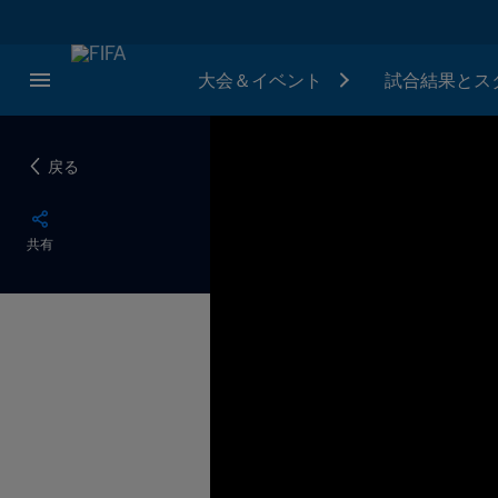
大会＆イベント
試合結果とス
戻る
共有