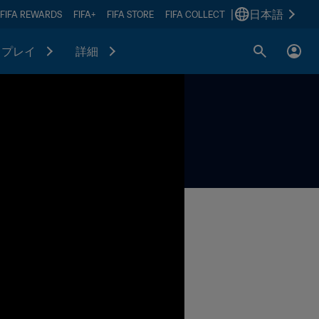
|
日本語
FIFA REWARDS
FIFA+
FIFA STORE
FIFA COLLECT
プレイ
詳細