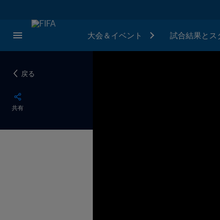
大会＆イベント
試合結果とス
戻る
共有