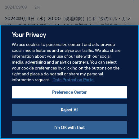
2024/09/09
2分
2024年9月11日（水）20:00（現地時間）にボゴタのエル・カン
ピン・スタジアムで行われたメキシコ対アメリカの試合のハイラ
イトをご覧ください。
Your Privacy
We use cookies to personalize content and ads, provide
social media features and analyse our traffic. We also share
information about your use of our site with our social
media, advertising and analytics partners. You can select
your cookie preferences by clicking on the buttons on the
right and place a do not sell or share my personal
プライバシーポリシー
information request.
Data Protection Portal
サービス利用規約
Preference Center
クッキー設定の管理
Copyright © 1994 - 2026 FIFA. All rights reserved.
Reject All
I'm OK with that