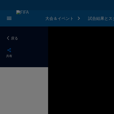
大会＆イベント
試合結果とス
戻る
共有