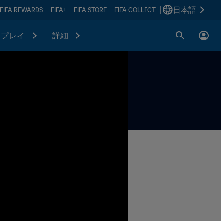
|
日本語
FIFA REWARDS
FIFA+
FIFA STORE
FIFA COLLECT
プレイ
詳細