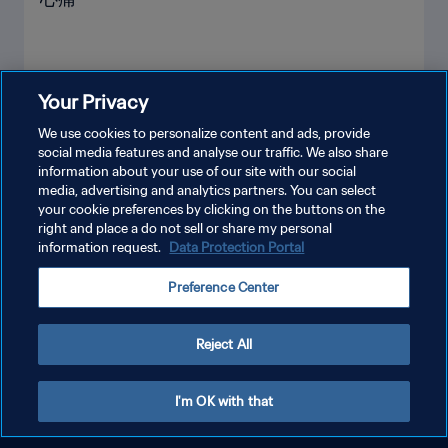
Your Privacy
もっと見る
We use cookies to personalize content and ads, provide
social media features and analyse our traffic. We also share
information about your use of our site with our social
media, advertising and analytics partners. You can select
your cookie preferences by clicking on the buttons on the
right and place a do not sell or share my personal
information request.
Data Protection Portal
Preference Center
プライバシーポリシー
サービス利用規約
Reject All
クッキー設定の管理
Copyright © 1994 - 2026 FIFA. All rights reserved.
I'm OK with that