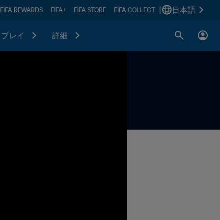
|
日本語
FIFA REWARDS
FIFA+
FIFA STORE
FIFA COLLECT
プレイ
詳細