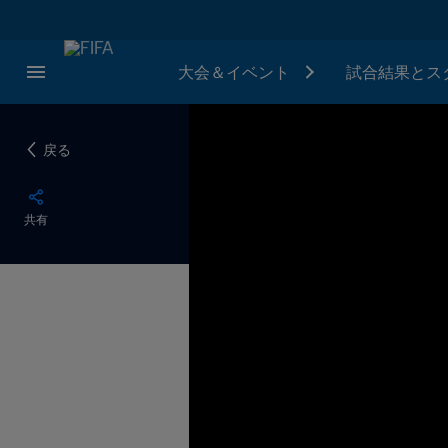
大会＆イベント
試合結果とス
戻る
共有