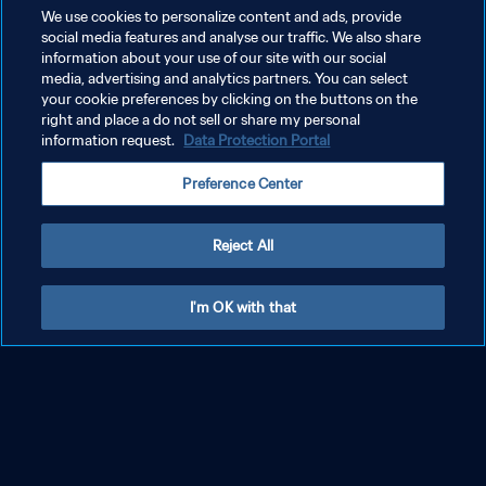
We use cookies to personalize content and ads, provide
social media features and analyse our traffic. We also share
ウルグアイ - イタリア | 決勝 | 2023 FIFA U-
information about your use of our site with our social
20ワールドカップ アルゼンチン | フルマッチ
media, advertising and analytics partners. You can select
リプレイ
your cookie preferences by clicking on the buttons on the
right and place a do not sell or share my personal
information request.
Data Protection Portal
Preference Center
Reject All
I'm OK with that
イスラエル - 韓国 | 3位決定戦 | 2023 FIFA U-