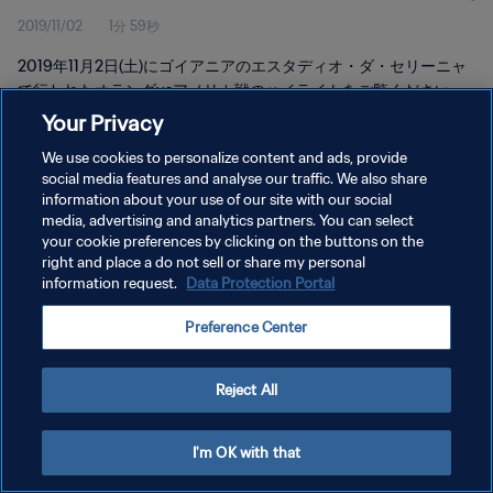
2019/11/02
1分 59秒
2019年11月2日(土)にゴイアニアのエスタディオ・ダ・セリーニャ
で行われたオランダvsアメリカ戦のハイライトをご覧ください。
Your Privacy
We use cookies to personalize content and ads, provide
social media features and analyse our traffic. We also share
information about your use of our site with our social
media, advertising and analytics partners. You can select
プライバシーポリシー
your cookie preferences by clicking on the buttons on the
right and place a do not sell or share my personal
サービス利用規約
information request.
Data Protection Portal
クッキー設定の管理
Preference Center
Copyright © 1994 - 2026 FIFA. All rights reserved.
Reject All
I'm OK with that