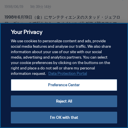
1998/06/19
1時 39分 14秒
1998年6月19日（金）にサンテティエンヌのスタッド・ジェフロ
ワ・ギシャールで行われた、スペインvsパラグアイ戦のフルマッ
チリプレイをご覧下さい。
Your Privacy
We use cookies to personalize content and ads, provide
social media features and analyse our traffic. We also share
information about your use of our site with our social
media, advertising and analytics partners. You can select
your cookie preferences by clicking on the buttons on the
right and place a do not sell or share my personal
プライバシーポリシー
information request.
Data Protection Portal
サービス利用規約
Preference Center
クッキー設定の管理
Copyright © 1994 - 2026 FIFA. All rights reserved.
Reject All
I'm OK with that