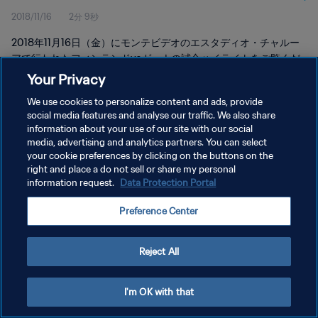
2018/11/16
2分 9秒
2018年11月16日（金）にモンテビデオのエスタディオ・チャルー
アで行われたフィンランドvsガーナの試合ハイライトをご覧くだ
さい。
Your Privacy
We use cookies to personalize content and ads, provide
social media features and analyse our traffic. We also share
information about your use of our site with our social
media, advertising and analytics partners. You can select
your cookie preferences by clicking on the buttons on the
プライバシーポリシー
right and place a do not sell or share my personal
information request.
Data Protection Portal
サービス利用規約
Preference Center
クッキー設定の管理
Copyright © 1994 - 2026 FIFA. All rights reserved.
Reject All
I'm OK with that