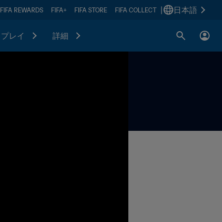
|
日本語
FIFA REWARDS
FIFA+
FIFA STORE
FIFA COLLECT
プレイ
詳細