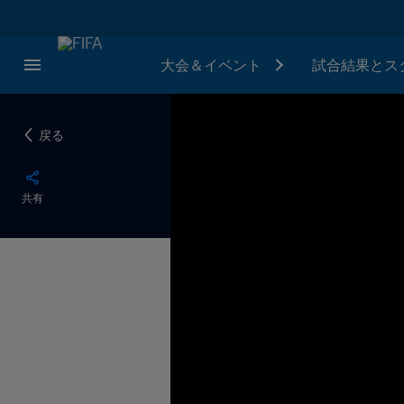
大会＆イベント
試合結果とス
戻る
共有