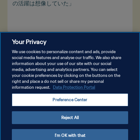
の活躍は想像していた」
Your Privacy
もっと見る
We use cookies to personalize content and ads, provide
social media features and analyse our traffic. We also share
information about your use of our site with our social
media, advertising and analytics partners. You can select
your cookie preferences by clicking on the buttons on the
right and place a do not sell or share my personal
information request.
Data Protection Portal
プライバシーポリシー
Preference Center
サービス利用規約
クッキー設定の管理
Reject All
Copyright © 1994 - 2026 FIFA. All rights reserved.
I'm OK with that