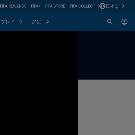
|
日本語
FIFA REWARDS
FIFA+
FIFA STORE
FIFA COLLECT
プレイ
詳細