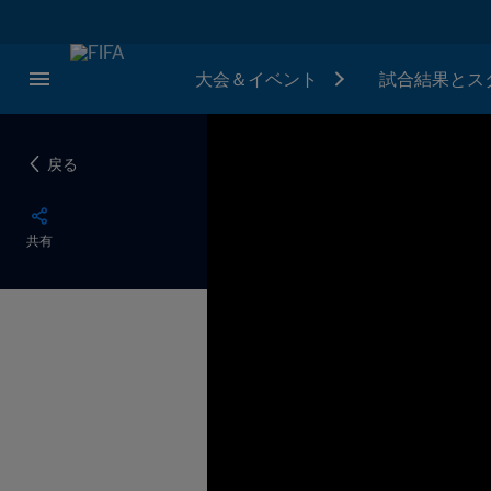
大会＆イベント
試合結果とス
戻る
共有