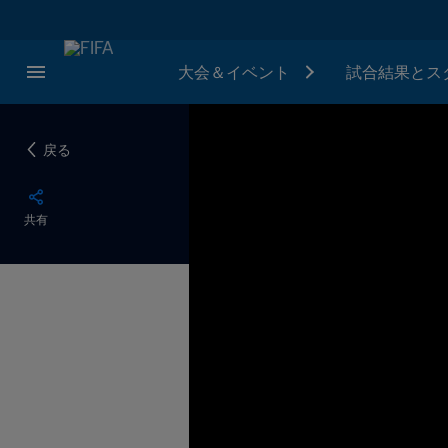
大会＆イベント
試合結果とス
戻る
共有