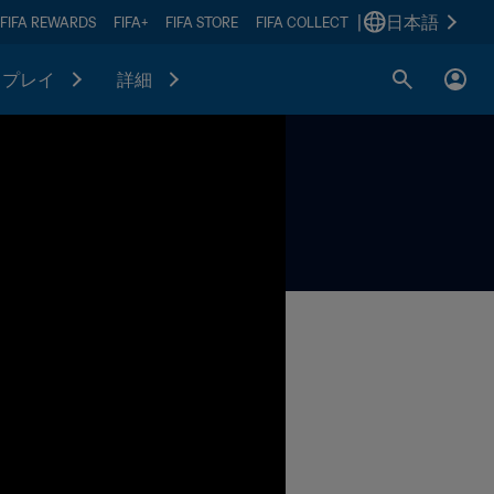
|
日本語
FIFA REWARDS
FIFA+
FIFA STORE
FIFA COLLECT
プレイ
詳細