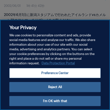
2002/06/01
1時 41分 42秒
2002年6月1日に新潟スタジアムで行われたアイルランドvsカメル
ーン戦のフルマッチリプレイをご覧ください。
Your Privacy
We use cookies to personalize content and ads, provide
social media features and analyse our traffic. We also share
information about your use of our site with our social
media, advertising and analytics partners. You can select
プライバシーポリシー
your cookie preferences by clicking on the buttons on the
right and place a do not sell or share my personal
サービス利用規約
information request.
Data Protection Portal
クッキー設定の管理
Preference Center
Copyright © 1994 - 2026 FIFA. All rights reserved.
Reject All
I'm OK with that