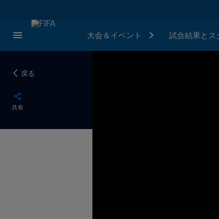
大会＆イベント
試合結果とス
戻る
共有