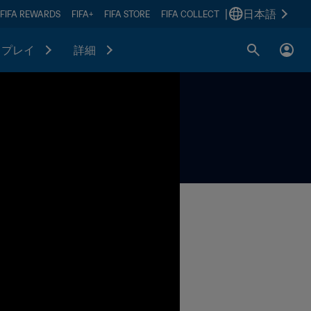
|
日本語
FIFA REWARDS
FIFA+
FIFA STORE
FIFA COLLECT
プレイ
詳細