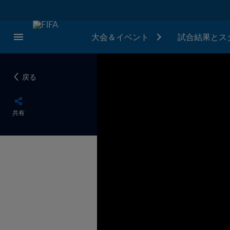
大会＆イベント
試合結果とス
戻る
共有