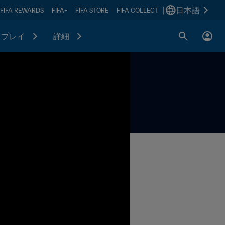
|
日本語
FIFA REWARDS
FIFA+
FIFA STORE
FIFA COLLECT
プレイ
詳細