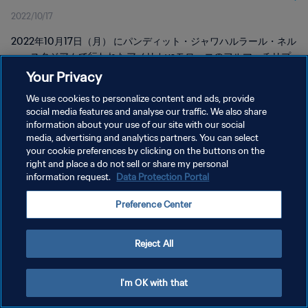
2022/10/17
2022年10月17日（月） にパンディット・ジャワハルラール・ネル
ー・スタジアムで行われたアメリカvsモロッコのフルマッチリプ
レイをご覧ください。
Your Privacy
We use cookies to personalize content and ads, provide
social media features and analyse our traffic. We also share
information about your use of our site with our social
media, advertising and analytics partners. You can select
your cookie preferences by clicking on the buttons on the
プライバシーポリシー
right and place a do not sell or share my personal
information request.
Data Protection Portal
サービス利用規約
Preference Center
クッキー設定の管理
Copyright © 1994 - 2026 FIFA. All rights reserved.
Reject All
I'm OK with that