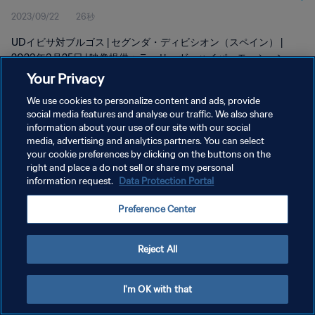
2023/09/22
26秒
UDイビサ対ブルゴス | セグンダ・ディビシオン（スペイン） |
2023年3月25日 | 映像提供：ラ・リーガ・ハイパーモーション
Your Privacy
We use cookies to personalize content and ads, provide
social media features and analyse our traffic. We also share
information about your use of our site with our social
media, advertising and analytics partners. You can select
プライバシーポリシー
your cookie preferences by clicking on the buttons on the
right and place a do not sell or share my personal
サービス利用規約
information request.
Data Protection Portal
クッキー設定の管理
Preference Center
Copyright © 1994 - 2026 FIFA. All rights reserved.
Reject All
I'm OK with that