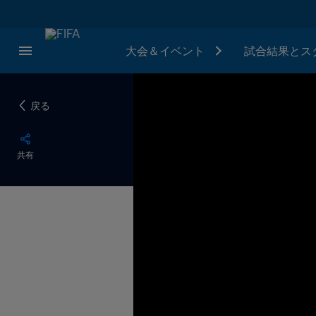
大会＆イベント
試合結果とス
戻る
共有