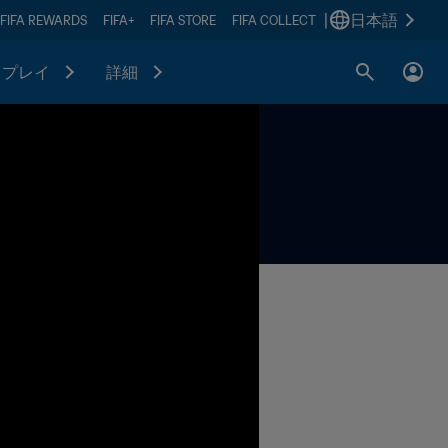
|
日本語
FIFA REWARDS
FIFA+
FIFA STORE
FIFA COLLECT
プレイ
詳細