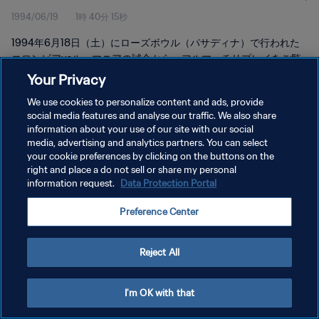
1994/06/19
1時 40分 15秒
1994年6月18日（土）にローズボウル（パサディナ）で行われた
コロンビアvsルーマニアの試合から、フルマッチリプレイをご覧
ください。
Your Privacy
We use cookies to personalize content and ads, provide
social media features and analyse our traffic. We also share
information about your use of our site with our social
media, advertising and analytics partners. You can select
your cookie preferences by clicking on the buttons on the
プライバシーポリシー
right and place a do not sell or share my personal
information request.
Data Protection Portal
サービス利用規約
Preference Center
クッキー設定の管理
Copyright © 1994 - 2026 FIFA. All rights reserved.
Reject All
I'm OK with that