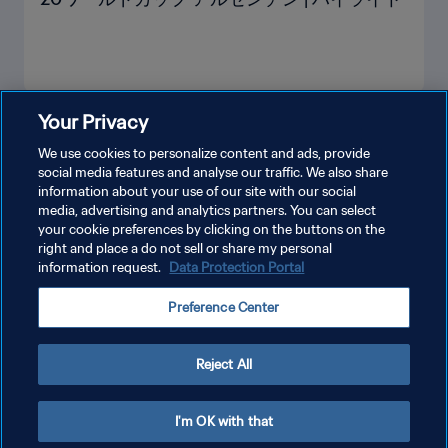
Your Privacy
もっと見る
We use cookies to personalize content and ads, provide
social media features and analyse our traffic. We also share
information about your use of our site with our social
media, advertising and analytics partners. You can select
your cookie preferences by clicking on the buttons on the
right and place a do not sell or share my personal
information request.
Data Protection Portal
プライバシーポリシー
Preference Center
サービス利用規約
クッキー設定の管理
Reject All
Copyright © 1994 - 2026 FIFA. All rights reserved.
I'm OK with that