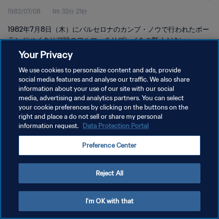
1982/07/08
1時 33分 21秒
1982年7月8日（木）にバルセロナのカンプ・ノウで行われたポー
ランドvsイタリア戦のフルマッチリプレイをご覧ください。
Your Privacy
We use cookies to personalize content and ads, provide
social media features and analyse our traffic. We also share
information about your use of our site with our social
media, advertising and analytics partners. You can select
your cookie preferences by clicking on the buttons on the
プライバシーポリシー
right and place a do not sell or share my personal
information request.
Data Protection Portal
サービス利用規約
クッキー設定の管理
Preference Center
Copyright © 1994 - 2026 FIFA. All rights reserved.
Reject All
I'm OK with that