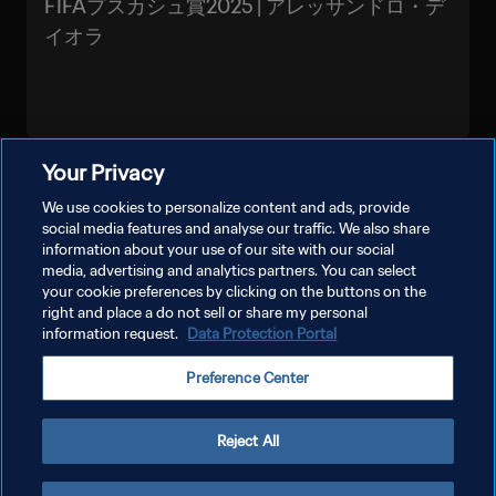
FIFAプスカシュ賞2025 | アレッサンドロ・デ
イオラ
Your Privacy
もっと見る
We use cookies to personalize content and ads, provide
social media features and analyse our traffic. We also share
information about your use of our site with our social
media, advertising and analytics partners. You can select
your cookie preferences by clicking on the buttons on the
right and place a do not sell or share my personal
information request.
Data Protection Portal
プライバシーポリシー
Preference Center
サービス利用規約
クッキー設定の管理
Reject All
Copyright © 1994 - 2026 FIFA. All rights reserved.