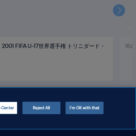
次
001 FIFA U-17世界選手権 トリニダード・
16
e Center
Reject All
I'm OK with that
Copyright © 1994 - 2026 FIFA. All rights reserved.