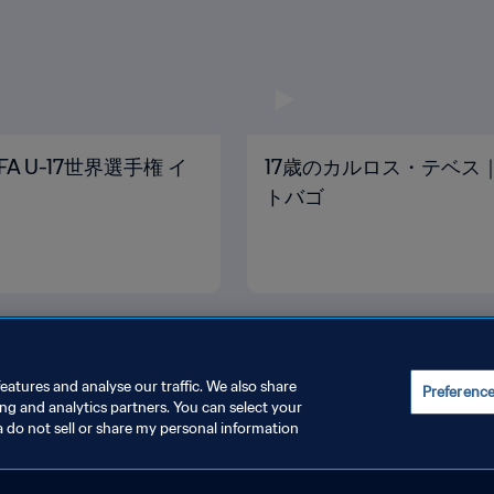
A U-17世界選手権 イ
17歳のカルロス・テベス｜2
トバゴ
eatures and analyse our traffic. We also share
Preferenc
ing and analytics partners. You can select your
a do not sell or share my personal information
管理