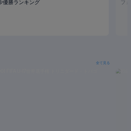
年少優勝ランキング
フォ
全て見る