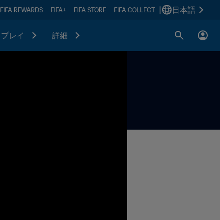
|
日本語
FIFA REWARDS
FIFA+
FIFA STORE
FIFA COLLECT
プレイ
詳細