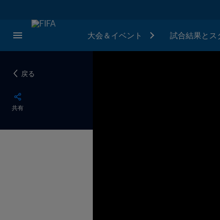
大会＆イベント
試合結果とス
戻る
共有