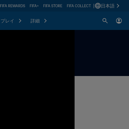
|
日本語
FIFA REWARDS
FIFA+
FIFA STORE
FIFA COLLECT
プレイ
詳細