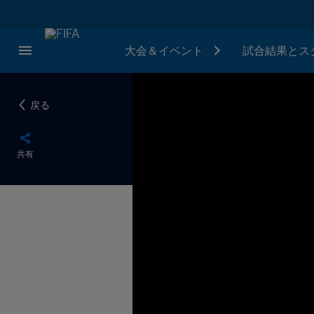
大会＆イベント
試合結果とス
戻る
共有