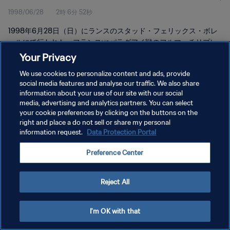
1998/06/28
2時 6分 52秒
レイ
1998年6月28日（日）にランスのスタッド・フェリックス・ボレ
ールにて行われた、フランスvsパラグアイ戦のフルマッチリプレ
イをご覧下さい。
Your Privacy
We use cookies to personalize content and ads, provide
social media features and analyse our traffic. We also share
information about your use of our site with our social
media, advertising and analytics partners. You can select
your cookie preferences by clicking on the buttons on the
プライバシーポリシー
right and place a do not sell or share my personal
information request.
Data Protection Portal
サービス利用規約
Preference Center
クッキー設定の管理
Copyright © 1994 - 2026 FIFA. All rights reserved.
Reject All
I'm OK with that