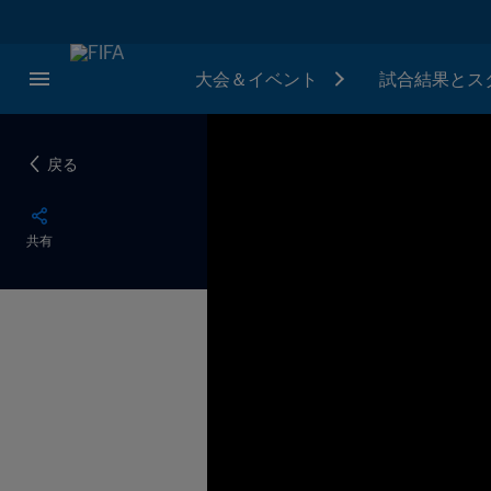
大会＆イベント
試合結果とス
戻る
共有