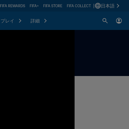
|
日本語
FIFA REWARDS
FIFA+
FIFA STORE
FIFA COLLECT
プレイ
詳細