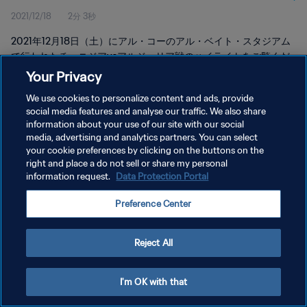
2021/12/18
2分 3秒
2021年12月18日（土）にアル・コーのアル・ベイト・スタジアム
で行われたチュニジアvsアルジェリア戦のハイライトをご覧くだ
さい。
Your Privacy
We use cookies to personalize content and ads, provide
social media features and analyse our traffic. We also share
information about your use of our site with our social
media, advertising and analytics partners. You can select
your cookie preferences by clicking on the buttons on the
right and place a do not sell or share my personal
プライバシーポリシー
information request.
Data Protection Portal
サービス利用規約
Preference Center
クッキー設定の管理
Copyright © 1994 - 2026 FIFA. All rights reserved.
Reject All
I'm OK with that