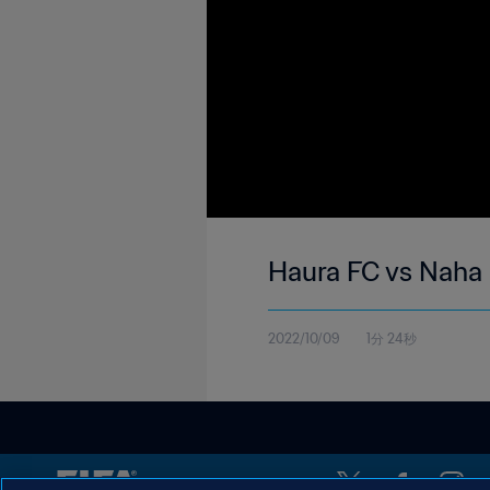
Haura FC vs Naha 
2022/10/09
1分 24秒