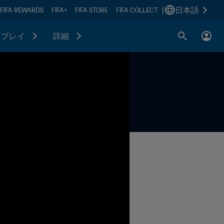
|
日本語
FIFA REWARDS
FIFA+
FIFA STORE
FIFA COLLECT
プレイ
詳細