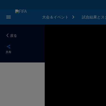
大会＆イベント
試合結果とス
戻る
共有