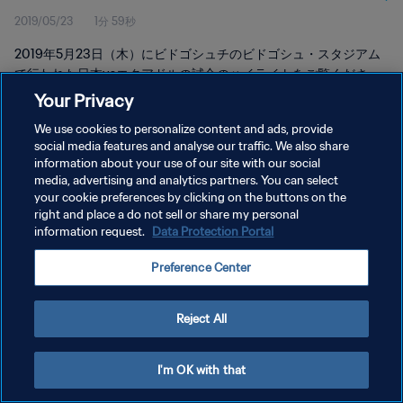
2019/05/23
1分 59秒
2019年5月23日（木）にビドゴシュチのビドゴシュ・スタジアム
で行われた日本vsエクアドルの試合のハイライトをご覧くださ
い。
Your Privacy
We use cookies to personalize content and ads, provide
social media features and analyse our traffic. We also share
information about your use of our site with our social
media, advertising and analytics partners. You can select
your cookie preferences by clicking on the buttons on the
プライバシーポリシー
right and place a do not sell or share my personal
information request.
Data Protection Portal
サービス利用規約
Preference Center
クッキー設定の管理
Copyright © 1994 - 2026 FIFA. All rights reserved.
Reject All
I'm OK with that