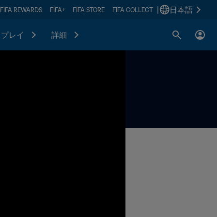
|
日本語
FIFA REWARDS
FIFA+
FIFA STORE
FIFA COLLECT
プレイ
詳細