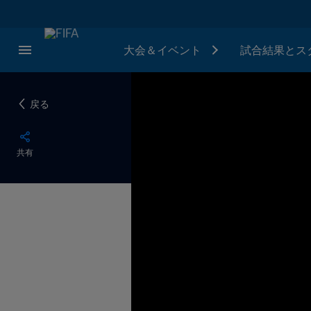
大会＆イベント
試合結果とス
戻る
共有